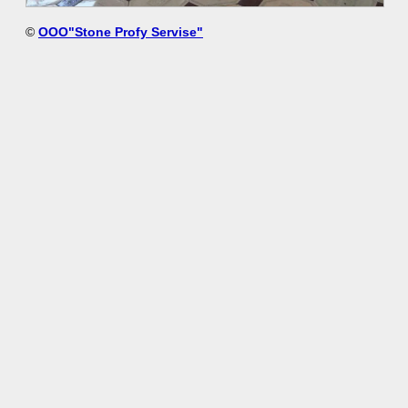
©
ООО"Stone Profy Servise"